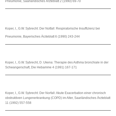
Pneumonie, Saarländisches Ärzteblatt 2 (1990) 69-70
Koper, I., G.W. Sybrecht: Der Notfall: Respiratorische Insuffizienz bei
Pneumonie, Bayerisches Ärzteblatt 6 (1990) 243-244
Koper, I., G.W. Sybrecht, D. Ukena: Therapie des Asthma bronchiale in der
Schwangerschaft, Die Hebamme 4 (1991) 167-171
Koper, I., G.W. Sybrecht: Der Norfall: Akute Exacerbation einer chronisch
obstruktiven Lungenerkrankung (COPD) im Alter, Saarländisches Ärzteblatt
11 (1992) 557-558