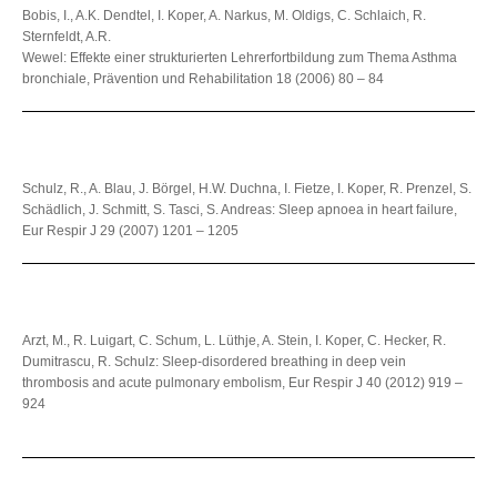
Bobis, I., A.K. Dendtel, I. Koper, A. Narkus, M. Oldigs, C. Schlaich, R.
Sternfeldt, A.R.
Wewel: Effekte einer strukturierten Lehrerfortbildung zum Thema Asthma
bronchiale, Prävention und Rehabilitation 18 (2006) 80 – 84
Schulz, R., A. Blau, J. Börgel, H.W. Duchna, I. Fietze, I. Koper, R. Prenzel, S.
Schädlich, J. Schmitt, S. Tasci, S. Andreas: Sleep apnoea in heart failure,
Eur Respir J 29 (2007) 1201 – 1205
Arzt, M., R. Luigart, C. Schum, L. Lüthje, A. Stein, I. Koper, C. Hecker, R.
Dumitrascu, R. Schulz: Sleep-disordered breathing in deep vein
thrombosis and acute pulmonary embolism, Eur Respir J 40 (2012) 919 –
924