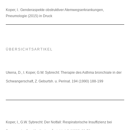
Koper, I.: Genderaspekte obstruktiver Atemwegserkrankungen,
Pneumologie (2015) in Druck
ÜBERSICHTSARTIKEL
Ukena, D., I. Koper, G.W. Sybrecht: Therapie des Asthma bronchiale in der
Schwangerschaft, Z. Geburtsh. u. Perinat. 194 (1990) 188-199
Koper, I., G.W. Sybrecht: Der Notfall: Respiratorische Insuffizienz bei