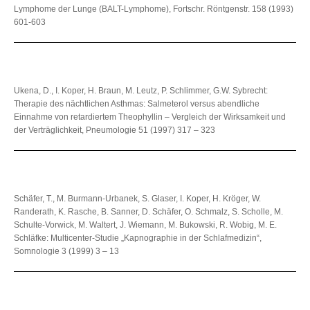
Lymphome der Lunge (BALT-Lymphome), Fortschr. Röntgenstr. 158 (1993)
601-603
Ukena, D., I. Koper, H. Braun, M. Leutz, P. Schlimmer, G.W. Sybrecht:
Therapie des nächtlichen Asthmas: Salmeterol versus abendliche
Einnahme von retardiertem Theophyllin – Vergleich der Wirksamkeit und
der Verträglichkeit, Pneumologie 51 (1997) 317 – 323
Schäfer, T., M. Burmann-Urbanek, S. Glaser, I. Koper, H. Kröger, W.
Randerath, K. Rasche, B. Sanner, D. Schäfer, O. Schmalz, S. Scholle, M.
Schulte-Vorwick, M. Waltert, J. Wiemann, M. Bukowski, R. Wobig, M. E.
Schläfke: Multicenter-Studie „Kapnographie in der Schlafmedizin“,
Somnologie 3 (1999) 3 – 13