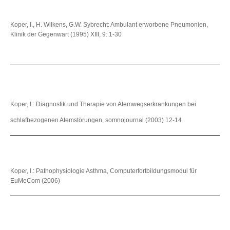
Koper, I., H. Wilkens, G.W. Sybrecht: Ambulant erworbene Pneumonien,
Klinik der Gegenwart (1995) XIII, 9: 1-30
Koper, I.: Diagnostik und Therapie von Atemwegserkrankungen bei
schlafbezogenen Atemstörungen, somnojournal (2003) 12-14
Koper, I.: Pathophysiologie Asthma, Computerfortbildungsmodul für
EuMeCom (2006)