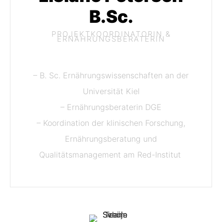
B.Sc.
PROJEKTKOORDINATORIN &
ERNÄHRUNGSBERATERIN
– B. Sc. Ernährungswissenschaften an der
Universität Kiel
– Ernährungsberaterin DGE
– Koordination der klinischen Forschung,
Ernährungsberatung und
Qualitätsmanagement am Red-Institut