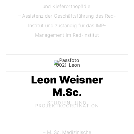
und Kieferorthopädie
– Assistenz der Geschäftsführung des Red-
Institut und zuständig für das IMP-
Management im Red-Institut
Leon Weisner
M.Sc.
STUDIEN- UND
PROJEKTKOORDINATION
– M. Sc. Medizinische